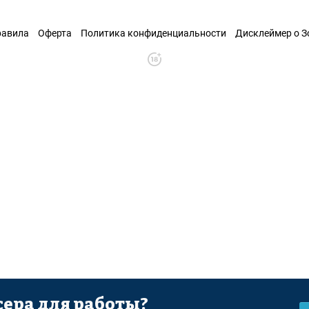
равила
Оферта
Политика конфиденциальности
Дисклеймер о 
ера для работы?