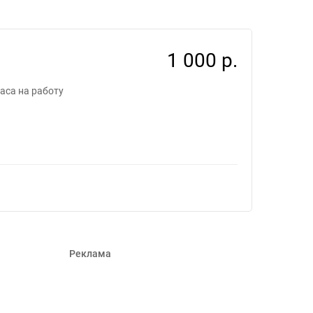
 #685598
1 000 р.
аса на работу
Реклама