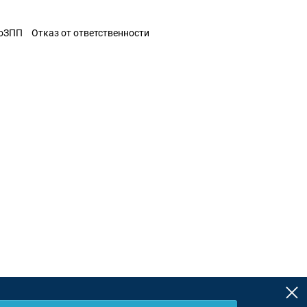
ЗоЗПП
Отказ от ответственности