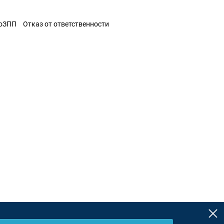
ЗоЗПП
Отказ от ответственности