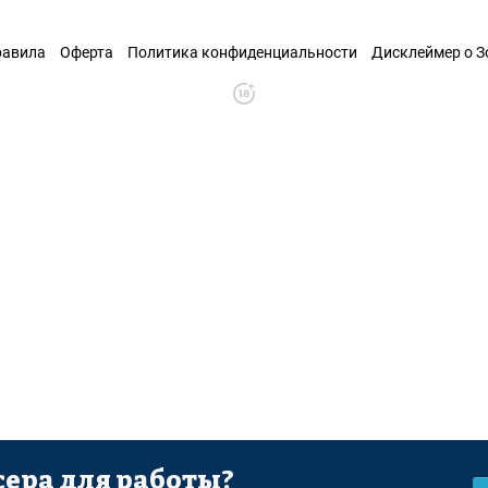
равила
Оферта
Политика конфиденциальности
Дисклеймер о 
ера для работы?