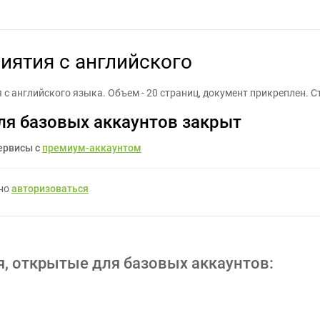
д устава предприятия с английского - Задание для фрилансеров 
иятия с английского
я с английского языка. Объем - 20 страниц, документ прикреплен.
ля базовых аккаунтов закрыт
ервисы с
премиум-аккаунтом
жно
авторизоваться
я, открытые для базовых аккаунтов: