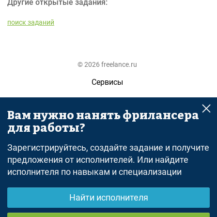
Другие открытые задания:
поиск заданий
© 2026 freelance.ru
Сервисы
Помощь
Вам нужно нанять фрилансера
Поиск
для работы?
Правила
Зарегистрируйтесь, создайте задание и получите
Оферта
предложения от исполнителей. Или найдите
исполнителя по навыкам и специализации
Политика конфиденциальности
Дисклеймер о ЗоЗПП
Найти исполнителя
Отказ от ответственности