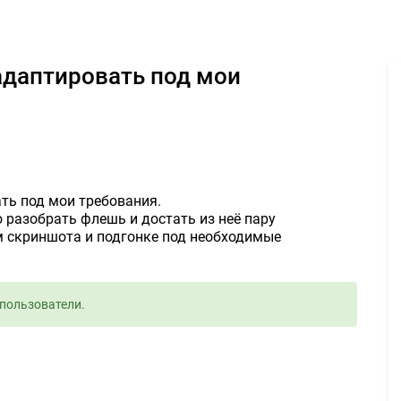
инки и адаптировать под мои требования 300руб. - Задание для 
ть под мои требования.
о разобрать флешь и достать из неё пару
м скриншота и подгонке под необходимые
пользователи.