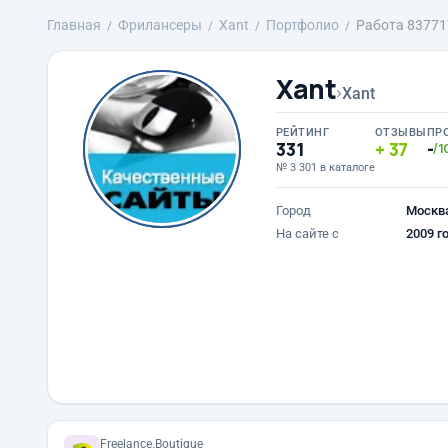
Главная
Фрилансеры
Xant
Портфолио
Работа 83771
Xant
›
Xant
РЕЙТИНГ
ОТЗЫВЫ
ПР
331
37
-
/1
№ 3 301 в каталоге
Город
Москв
На сайте с
2009 г
Freelance.Boutique