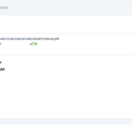
азин
ОФЕССИОНАЛИЗМ
КОММУНИКАЦИЯ
-
0
/10
а
ода