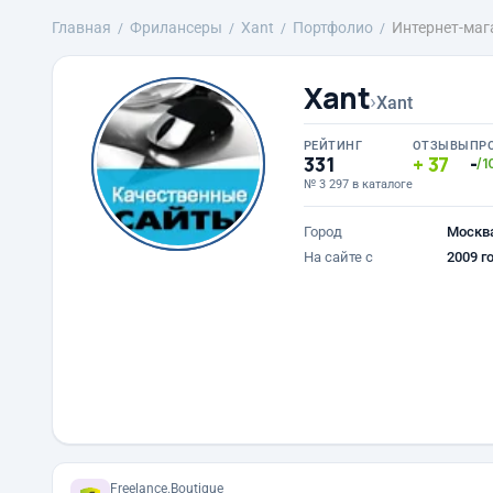
Главная
Фрилансеры
Xant
Портфолио
Интернет-маг
Xant
›
Xant
РЕЙТИНГ
ОТЗЫВЫ
ПР
331
37
-
/1
№ 3 297 в каталоге
Город
Москв
На сайте с
2009 г
Freelance.Boutique