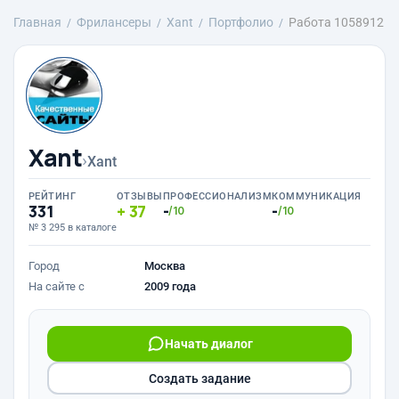
Главная
Фрилансеры
Xant
Портфолио
Работа 1058912
Xant
›
Xant
РЕЙТИНГ
ОТЗЫВЫ
ПРОФЕССИОНАЛИЗМ
КОММУНИКАЦИЯ
331
37
-
-
/10
/10
№ 3 295 в каталоге
Город
Москва
На сайте с
2009 года
Начать диалог
Создать задание