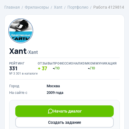
Главная
Фрилансеры
Xant
Портфолио
Работа 4129814
Xant
›
Xant
РЕЙТИНГ
ОТЗЫВЫ
ПРОФЕССИОНАЛИЗМ
КОММУНИКАЦИЯ
331
37
-
-
/10
/10
№ 3 301 в каталоге
Город
Москва
На сайте с
2009 года
Начать диалог
Создать задание