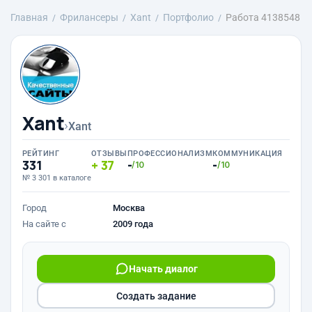
Главная
Фрилансеры
Xant
Портфолио
Работа 4138548
Xant
›
Xant
РЕЙТИНГ
ОТЗЫВЫ
ПРОФЕССИОНАЛИЗМ
КОММУНИКАЦИЯ
331
37
-
-
/10
/10
№ 3 301 в каталоге
Город
Москва
На сайте с
2009 года
Начать диалог
Создать задание