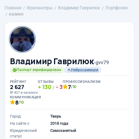
Главная
Фрилансеры
Владимир Гаврилюк
Портфолио
казино
Владимир Гаврилюк
›
gvv79
Паспорт верифицирован
Нейросаммари
РЕЙТИНГ
ОТЗЫВЫ
ПРОФЕССИОНАЛИЗМ
2 627
130
3
7
/10
/
№ 827 в каталоге
КОММУНИКАЦИЯ
8
/10
Город
Тверь
На сайте с
2018 года
Юридический
Самозанятый
статус