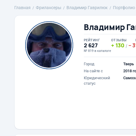
Главная
Фрилансеры
Владимир Гаврилюк
Портфолио
Владимир Г
РЕЙТИНГ
ОТЗЫВЫ
2 627
130
3
/
№ 819 в каталоге
Город
Тверь
На сайте с
2018 г
Юридический
Самоз
статус