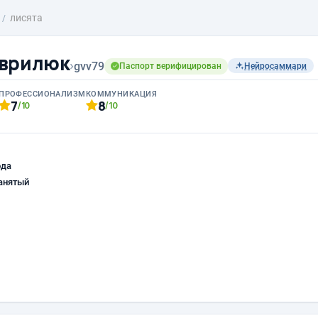
лисята
аврилюк
›
gvv79
Паспорт верифицирован
Нейросаммари
ПРОФЕССИОНАЛИЗМ
КОММУНИКАЦИЯ
7
8
/10
/10
ода
анятый