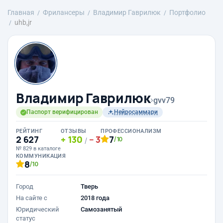
Главная
Фрилансеры
Владимир Гаврилюк
Портфолио
uhb,jr
Владимир Гаврилюк
›
gvv79
Паспорт верифицирован
Нейросаммари
РЕЙТИНГ
ОТЗЫВЫ
ПРОФЕССИОНАЛИЗМ
2 627
130
3
7
/10
/
№ 829 в каталоге
КОММУНИКАЦИЯ
8
/10
Город
Тверь
На сайте с
2018 года
Юридический
Самозанятый
статус