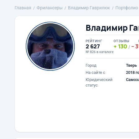
Главная
Фрилансеры
Владимир Гаврилюк
Портфолио
Владимир Г
РЕЙТИНГ
ОТЗЫВЫ
2 627
130
3
/
№ 826 в каталоге
Город
Тверь
На сайте с
2018 г
Юридический
Самоз
статус