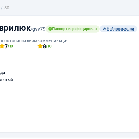
80
аврилюк
›
gvv79
Паспорт верифицирован
Нейросаммари
ПРОФЕССИОНАЛИЗМ
КОММУНИКАЦИЯ
7
8
/10
/10
ода
анятый