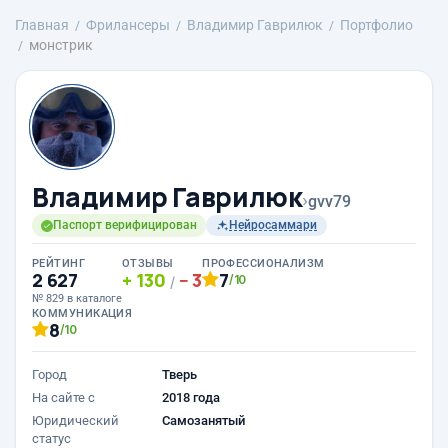
Главная
Фрилансеры
Владимир Гаврилюк
Портфолио
монстрик
Владимир Гаврилюк
›
gvv79
Паспорт верифицирован
Нейросаммари
РЕЙТИНГ
ОТЗЫВЫ
ПРОФЕССИОНАЛИЗМ
2 627
130
3
7
/10
/
№ 829 в каталоге
КОММУНИКАЦИЯ
8
/10
Город
Тверь
На сайте с
2018 года
Юридический
Самозанятый
статус