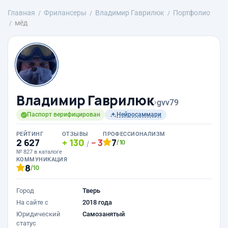
Главная
Фрилансеры
Владимир Гаврилюк
Портфолио
мёд
Владимир Гаврилюк
›
gvv79
Паспорт верифицирован
Нейросаммари
РЕЙТИНГ
ОТЗЫВЫ
ПРОФЕССИОНАЛИЗМ
2 627
130
3
7
/10
/
№ 827 в каталоге
КОММУНИКАЦИЯ
8
/10
Город
Тверь
На сайте с
2018 года
Юридический
Самозанятый
статус