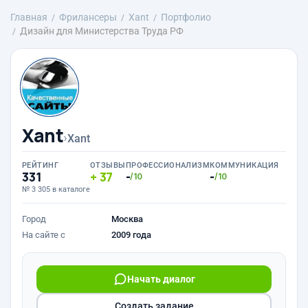
Главная
Фрилансеры
Xant
Портфолио
Дизайн для Министерства Труда РФ
Xant
›
Xant
РЕЙТИНГ
ОТЗЫВЫ
ПРОФЕССИОНАЛИЗМ
КОММУНИКАЦИЯ
331
37
-
-
/10
/10
№ 3 305 в каталоге
Город
Москва
На сайте с
2009 года
Начать диалог
Создать задание