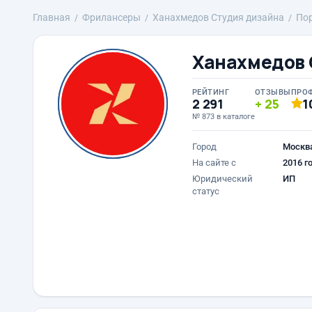
Главная
Фрилансеры
Ханахмедов Студия дизайна
По
Ханахмедов 
РЕЙТИНГ
ОТЗЫВЫ
ПРО
2 291
25
1
№ 873 в каталоге
Город
Москв
На сайте с
2016 г
Юридический
ИП
статус