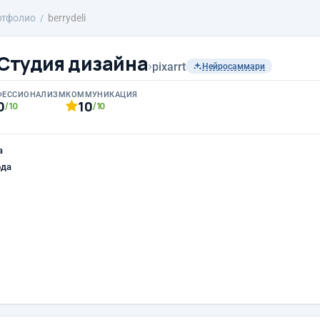
ртфолио
berrydeli
Студия дизайна
›
pixarrt
Нейросаммари
ФЕССИОНАЛИЗМ
КОММУНИКАЦИЯ
0
10
/10
/10
а
ода