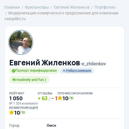
Главная
Фрилансеры
Евгений Жиленков
Портфолио
Модернизация комерческого предложения для компании
vsespilim.ru
Евгений Жиленков
›
e_zhilenkov
Паспорт верифицирован
Нейросаммари
creatively and fun )
РЕЙТИНГ
ОТЗЫВЫ
ПРОФЕССИОНАЛИЗМ
1 050
63
1
10
/10
/
№ 1 329 в каталоге
КОММУНИКАЦИЯ
10
/10
Город
Омск