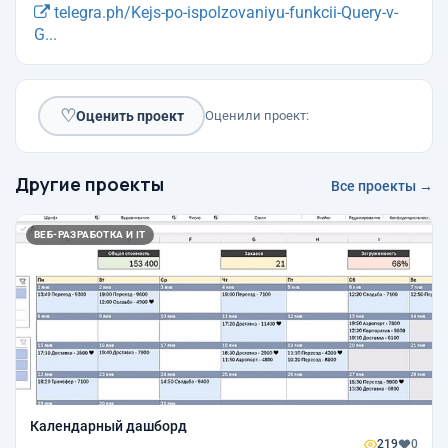
telegra.ph/Kejs-po-ispolzovaniyu-funkcii-Query-v-
G...
♡
Оценить проект
Оценили проект:
Другие проекты
Все проекты →
ВЕБ-РАЗРАБОТКА И IT
Календарный дашборд
219
0