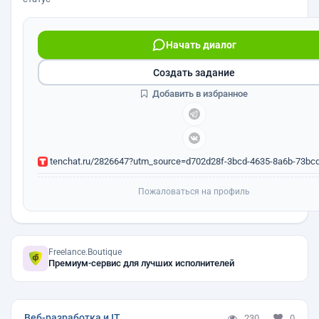
Начать диалог
Создать задание
Добавить в избранное
tenchat.ru/2826647?utm_source=d702d28f-3bcd-4635-8a6b-73bcdf
Пожаловаться на профиль
Freelance.Boutique
Премиум-сервис для лучших исполнителей
Веб-разработка и IT
230
0