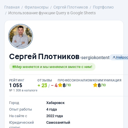
Главная
Фрилансеры
Сергей Плотников
Портфолио
Использование функции Query в Google Sheets
Сергей Плотников
›
sergiokontent
Нейро
Мир меняется и мы меняемся вместе с ним!
РЕЙТИНГ
ОТЗЫВЫ
ПРОФЕССИОНАЛИЗМ
КОММУНИКАЦИЯ
1 055
23
4
8
8
/10
/10
/
№ 1 308 в каталоге
Город
Хабаровск
Опыт работы
4 года
На сайте с
2022 года
Юридический
Самозанятый
статус