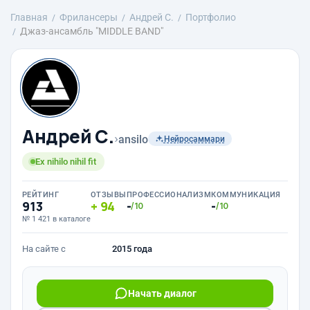
Главная
Фрилансеры
Андрей С.
Портфолио
Джаз-ансамбль "MIDDLE BAND"
Андрей С.
›
ansilo
Нейросаммари
Ex nihilo nihil fit
РЕЙТИНГ
ОТЗЫВЫ
ПРОФЕССИОНАЛИЗМ
КОММУНИКАЦИЯ
913
94
-
-
/10
/10
№ 1 421 в каталоге
На сайте с
2015 года
Начать диалог