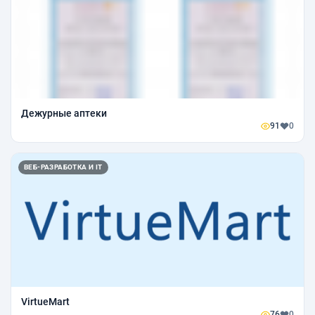
Дежурные аптеки
91
0
ВЕБ-РАЗРАБОТКА И IT
VirtueMart
76
0