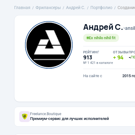
Главная
Фрилансеры
Андрей С.
Портфолио
Создани
Андрей С.
›
ansi
Ex nihilo nihil fit
РЕЙТИНГ
ОТЗЫВЫ
ПР
913
94
-
/1
№ 1 421 в каталоге
На сайте с
2015 г
Freelance.Boutique
Премиум-сервис для лучших исполнителей