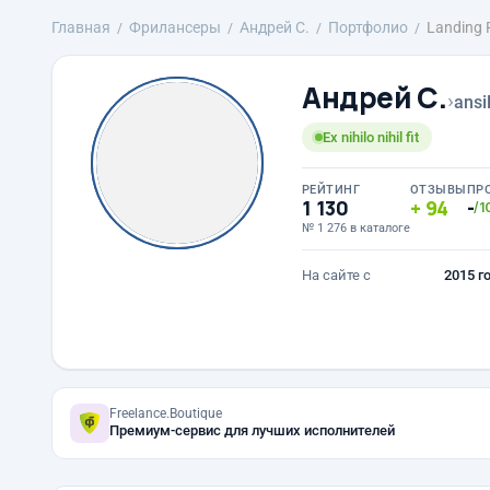
Главная
Фрилансеры
Андрей С.
Портфолио
Landing 
Андрей С.
›
ansi
Ex nihilo nihil fit
РЕЙТИНГ
ОТЗЫВЫ
ПР
1 130
94
-
/1
№ 1 276 в каталоге
На сайте с
2015 г
Freelance.Boutique
Премиум-сервис для лучших исполнителей