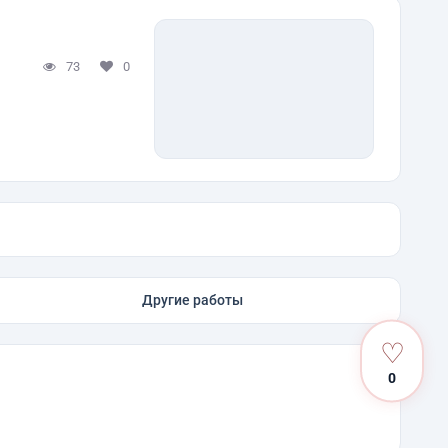
73
0
Другие работы
♡
0