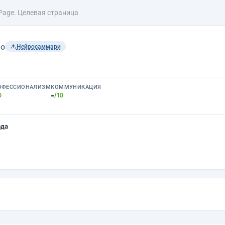
Page. Целевая страница
lo
Нейросаммари
ОФЕССИОНАЛИЗМ
КОММУНИКАЦИЯ
-
0
/10
ода