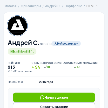
Главная
Фрилансеры
Андрей С.
Портфолио
HTML5
Андрей С.
›
ansilo
Нейросаммари
Ex nihilo nihil fit
РЕЙТИНГ
ОТЗЫВЫ
ПРОФЕССИОНАЛИЗМ
КОММУНИКАЦИЯ
913
94
-
-
/10
/10
№ 1 421 в каталоге
На сайте с
2015 года
Начать диалог
Создать задание