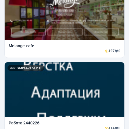
Melange-cafe
197
0
ВЕБ-РАЗРАБОТКА И IT
Работа 2440226
114
0