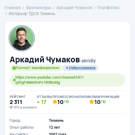
Главная
Фрилансеры
Аркадий Чумаков
Портфолио
Интерьер ТДСК Тюмень
Аркадий Чумаков
›
akridiy
Паспорт верифицирован
Нейросаммари
https://www.youtube.com/channel/UC1-
qXfgP4M60fvPc1R9BsMg
РЕЙТИНГ
ОТЗЫВЫ
ПРОФЕССИОНАЛИЗМ
КОММУНИКАЦИЯ
2 311
17
10
10
/10
/10
№ 470 в каталоге
Город
Тюмень
Опыт работы
12 лет
На сайте с
2007 года