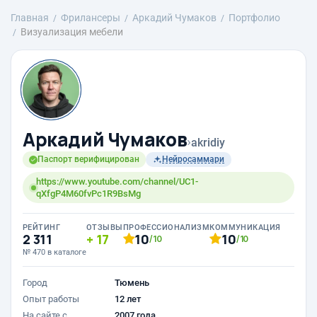
Главная
Фрилансеры
Аркадий Чумаков
Портфолио
Визуализация мебели
Аркадий Чумаков
›
akridiy
Паспорт верифицирован
Нейросаммари
https://www.youtube.com/channel/UC1-
qXfgP4M60fvPc1R9BsMg
РЕЙТИНГ
ОТЗЫВЫ
ПРОФЕССИОНАЛИЗМ
КОММУНИКАЦИЯ
2 311
17
10
10
/10
/10
№ 470 в каталоге
Город
Тюмень
Опыт работы
12 лет
На сайте с
2007 года