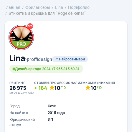
Главная
Фрилансеры
Lina
Портфолио
Этикетка и крышка для " Roge de Renar"
Lina
›
proffidesign
Нейросаммари
Дизайнер года 2024 +7 965 815 60 31
РЕЙТИНГ
ОТЗЫВЫ
ПРОФЕССИОНАЛИЗМ
КОММУНИКАЦИЯ
28 975
164
10
10
/10
/10
№ 29 в каталоге
Город
Сочи
На сайте с
2015 года
Юридический
ИП
статус