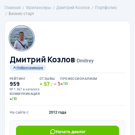
Главная
Фрилансеры
Дмитрий Козлов
Портфолио
Бизнес старт
Дмитрий Козлов
›
Dmitrey
Нейросаммари
РЕЙТИНГ
ОТЗЫВЫ
ПРОФЕССИОНАЛИЗМ
959
57
1
-
/10
/
№ 1 367 в каталоге
КОММУНИКАЦИЯ
-
/10
На сайте с
2012 года
Начать диалог