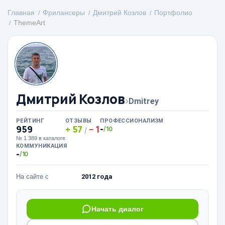
Главная
Фрилансеры
Дмитрий Козлов
Портфолио
ThemeArt
Дмитрий Козлов
›
Dmitrey
РЕЙТИНГ
ОТЗЫВЫ
ПРОФЕССИОНАЛИЗМ
959
57
1
-
/10
/
№ 1 389 в каталоге
КОММУНИКАЦИЯ
-
/10
На сайте с
2012 года
Начать диалог