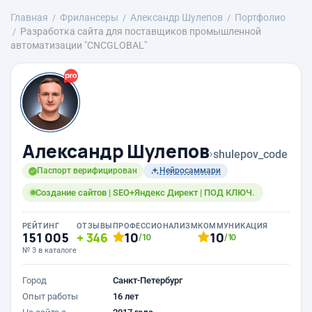
Главная
Фрилансеры
Александр Шулепов
Портфолио
Разработка сайта для поставщиков промышленной
автоматизации "CNCGLOBAL"
Александр Шулепов
›
shulepov_code
Паспорт верифицирован
Нейросаммари
Создание сайтов | SEO+Яндекс Директ | ПОД КЛЮЧ.
РЕЙТИНГ
ОТЗЫВЫ
ПРОФЕССИОНАЛИЗМ
КОММУНИКАЦИЯ
151 005
346
10
10
/10
/10
№ 3 в каталоге
Город
Санкт-Петербург
Опыт работы
16 лет