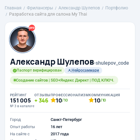
Главная
Фрилансеры
Александр Шулепов
Портфолио
Разработка сайта для салона My Thai
Александр Шулепов
›
shulepov_code
Паспорт верифицирован
Нейросаммари
Создание сайтов | SEO+Яндекс Директ | ПОД КЛЮЧ.
РЕЙТИНГ
ОТЗЫВЫ
ПРОФЕССИОНАЛИЗМ
КОММУНИКАЦИЯ
151 005
346
10
10
/10
/10
№ 3 в каталоге
Город
Санкт-Петербург
Опыт работы
16 лет
На сайте с
2017 года