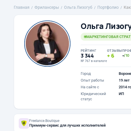
Главная
Фрилансеры
Ольга Лизогуб
Портфолио
Как
Ольга Лизог
МАРКЕТИНГОВАЯ СТРАТ
РЕЙТИНГ
ОТЗЫВЫ
ПРО
3 344
6
-
/10
№ 767 в каталоге
Город
Ворон
Опыт работы
19 лет
На сайте с
2014 г
Юридический
ИП
статус
Freelance.Boutique
Премиум-сервис для лучших исполнителей