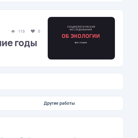
113
0
шие годы
Другие работы