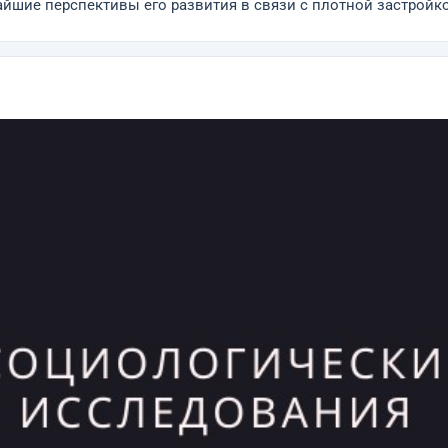
айшие перспективы его развития в связи с плотной застройк