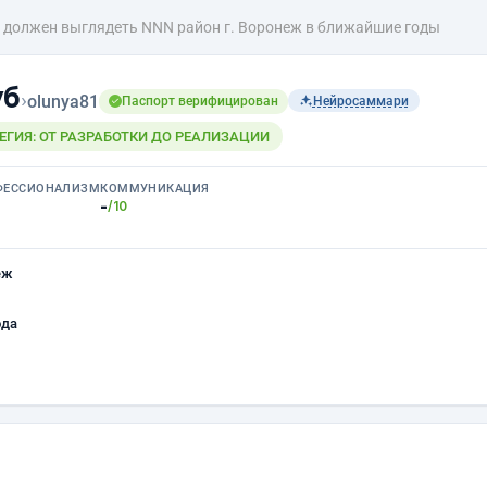
 должен выглядеть NNN район г. Воронеж в ближайшие годы
уб
›
olunya81
Паспорт верифицирован
Нейросаммари
ЕГИЯ: ОТ РАЗРАБОТКИ ДО РЕАЛИЗАЦИИ
ФЕССИОНАЛИЗМ
КОММУНИКАЦИЯ
-
/10
еж
ода