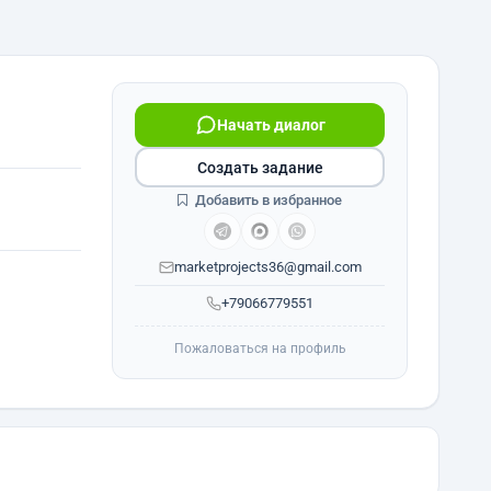
Начать диалог
Создать задание
Добавить в избранное
marketprojects36@gmail.com
+79066779551
Пожаловаться на профиль