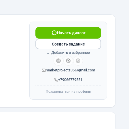
Начать диалог
Создать задание
Добавить в избранное
marketprojects36@gmail.com
+79066779551
Пожаловаться на профиль