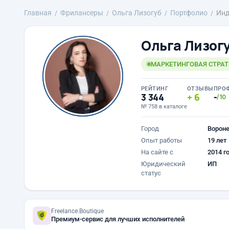
Главная
Фрилансеры
Ольга Лизогуб
Портфолио
Инд
Ольга Лизог
МАРКЕТИНГОВАЯ СТРАТ
РЕЙТИНГ
ОТЗЫВЫ
ПРО
3 344
6
-
/10
№ 758 в каталоге
Город
Ворон
Опыт работы
19 лет
На сайте с
2014 г
Юридический
ИП
статус
Freelance.Boutique
Премиум-сервис для лучших исполнителей