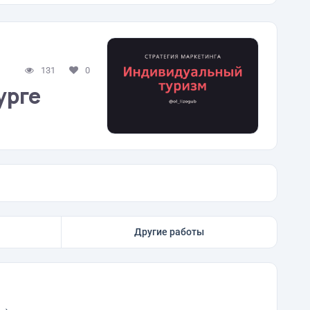
131
0
урге
Другие работы