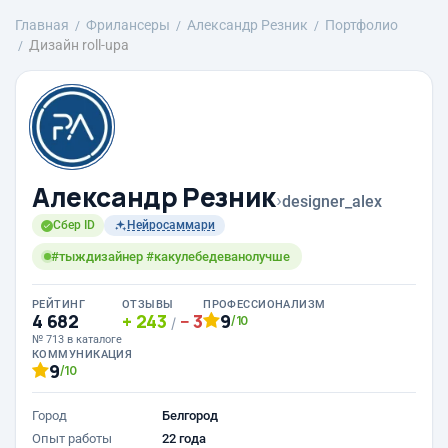
Главная
Фрилансеры
Александр Резник
Портфолио
Дизайн roll-upa
Александр Резник
›
designer_alex
Сбер ID
Нейросаммари
#тыждизайнер #какулебедеванолучше
РЕЙТИНГ
ОТЗЫВЫ
ПРОФЕССИОНАЛИЗМ
4 682
243
3
9
/10
/
№ 713 в каталоге
КОММУНИКАЦИЯ
9
/10
Город
Белгород
Опыт работы
22 года