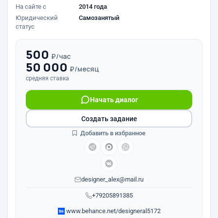
На сайте с
2014 года
Юридический
Самозанятый
статус
500
₽/час
50 000
₽/месяц
средняя ставка
Начать диалог
Создать задание
Добавить в избранное
designer_alex@mail.ru
+79205891385
www.behance.net/designeral5172