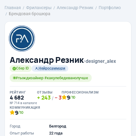
Главная
Фрилансеры
Александр Резник
Портфолио
Брендовая брошюра
Александр Резник
›
designer_alex
Сбер ID
Нейросаммари
#тыждизайнер #какулебедеванолучше
РЕЙТИНГ
ОТЗЫВЫ
ПРОФЕССИОНАЛИЗМ
4 682
243
3
9
/10
/
№ 714 в каталоге
КОММУНИКАЦИЯ
9
/10
Город
Белгород
Опыт работы
22 года