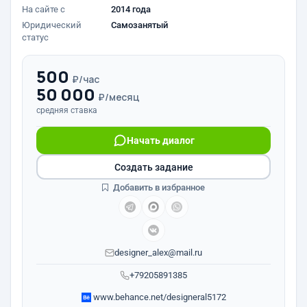
На сайте с
2014 года
Юридический
Самозанятый
статус
500
₽/час
50 000
₽/месяц
средняя ставка
Начать диалог
Создать задание
Добавить в избранное
designer_alex@mail.ru
+79205891385
www.behance.net/designeral5172