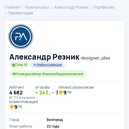
Главная
Фрилансеры
Александр Резник
Портфолио
Презентация
Александр Резник
›
designer_alex
Сбер ID
Нейросаммари
#тыждизайнер #какулебедеванолучше
РЕЙТИНГ
ОТЗЫВЫ
ПРОФЕССИОНАЛИЗМ
4 682
243
3
9
/10
/
№ 713 в каталоге
КОММУНИКАЦИЯ
9
/10
Город
Белгород
Опыт работы
22 года