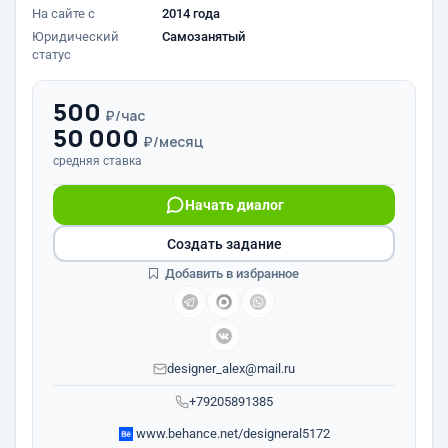
На сайте с
2014 года
Юридический
Самозанятый
статус
500
₽/час
50 000
₽/месяц
средняя ставка
Начать диалог
Создать задание
Добавить в избранное
designer_alex@mail.ru
+79205891385
www.behance.net/designeral5172