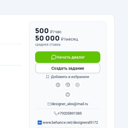
500
₽/час
50 000
₽/месяц
средняя ставка
Начать диалог
Создать задание
Добавить в избранное
designer_alex@mail.ru
+79205891385
www.behance.net/designeral5172