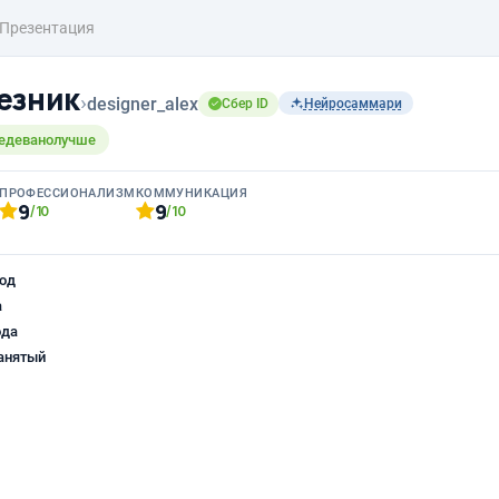
Презентация
езник
›
designer_alex
Сбер ID
Нейросаммари
едеванолучше
ПРОФЕССИОНАЛИЗМ
КОММУНИКАЦИЯ
9
9
/10
/10
од
а
ода
анятый