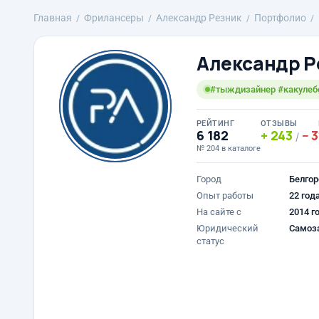
Главная
Фрилансеры
Александр Резник
Портфолио
Александр Р
#тыждизайнер #какулеб
РЕЙТИНГ
ОТЗЫВЫ
6 182
243
3
/
№ 204 в каталоге
Город
Белгор
Опыт работы
22 год
На сайте с
2014 г
Юридический
Самоз
статус