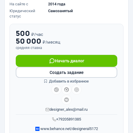
На сайте с
2014 года
Юридический
Самозанятый
статус
500
₽/час
50 000
₽/месяц
средняя ставка
Начать диалог
Создать задание
Добавить в избранное
designer_alex@mail.ru
+79205891385
www.behance.net/designeral5172