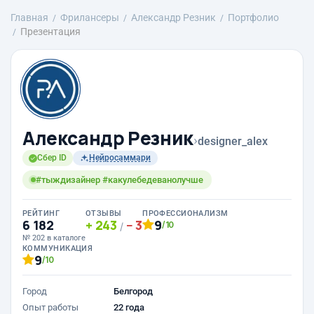
Главная
Фрилансеры
Александр Резник
Портфолио
Презентация
Александр Резник
›
designer_alex
Сбер ID
Нейросаммари
#тыждизайнер #какулебедеванолучше
РЕЙТИНГ
ОТЗЫВЫ
ПРОФЕССИОНАЛИЗМ
6 182
243
3
9
/10
/
№ 202 в каталоге
КОММУНИКАЦИЯ
9
/10
Город
Белгород
Опыт работы
22 года