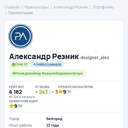
Главная
Фрилансеры
Александр Резник
Портфолио
Презентация
Александр Резник
›
designer_alex
Сбер ID
Нейросаммари
#тыждизайнер #какулебедеванолучше
РЕЙТИНГ
ОТЗЫВЫ
ПРОФЕССИОНАЛИЗМ
6 182
243
3
9
/10
/
№ 204 в каталоге
КОММУНИКАЦИЯ
9
/10
Город
Белгород
Опыт работы
22 года