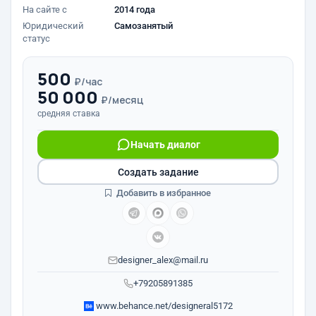
На сайте с
2014 года
Юридический
Самозанятый
статус
500
₽/час
50 000
₽/месяц
средняя ставка
Начать диалог
Создать задание
Добавить в избранное
designer_alex@mail.ru
+79205891385
www.behance.net/designeral5172