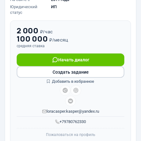
Юридический
ИП
статус
2 000
₽/час
100 000
₽/месяц
средняя ставка
Начать диалог
Создать задание
Добавить в избранное
loracasper.kasper@yandex.ru
+79780762330
Пожаловаться на профиль