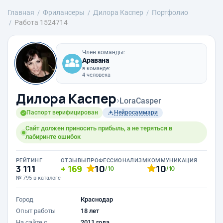
Главная
Фрилансеры
Дилора Каспер
Портфолио
Работа 1524714
Член команды:
Аравана
в команде:
4 человека
Дилора Каспер
›
LoraCasper
Паспорт верифицирован
Нейросаммари
Сайт должен приносить прибыль, а не теряться в
лабиринте ошибок
РЕЙТИНГ
ОТЗЫВЫ
ПРОФЕССИОНАЛИЗМ
КОММУНИКАЦИЯ
3 111
169
10
10
/10
/10
№ 795 в каталоге
Город
Краснодар
Опыт работы
18 лет
На сайте с
2011 года