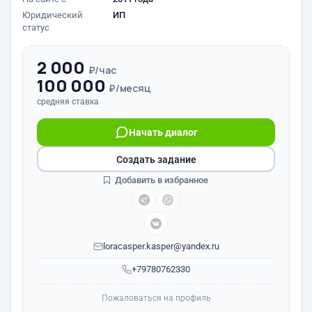
Юридический
ИП
статус
2 000
₽/час
100 000
₽/месяц
средняя ставка
Начать диалог
Создать задание
Добавить в избранное
loracasper.kasper@yandex.ru
+79780762330
Пожаловаться на профиль