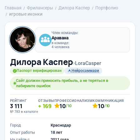
Главная
Фрилансеры
Дилора Каспер
Портфолио
игровые иконки
Член команды:
Аравана
в команде:
4 человека
Дилора Каспер
›
LoraCasper
Паспорт верифицирован
Нейросаммари
Сайт должен приносить прибыль, а не теряться в
лабиринте ошибок
РЕЙТИНГ
ОТЗЫВЫ
ПРОФЕССИОНАЛИЗМ
КОММУНИКАЦИЯ
3 111
169
10
10
/10
/10
№ 783 в каталоге
Город
Краснодар
Опыт работы
18 лет
На сайте с
2011 года