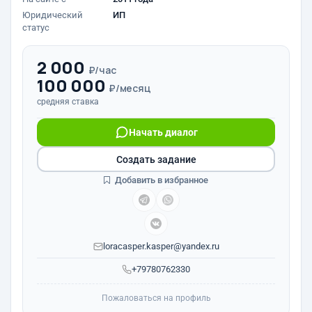
Юридический
ИП
статус
2 000
₽/час
100 000
₽/месяц
средняя ставка
Начать диалог
Создать задание
Добавить в избранное
loracasper.kasper@yandex.ru
+79780762330
Пожаловаться на профиль