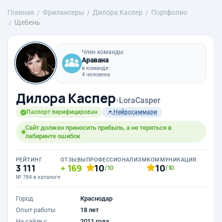
Главная
Фрилансеры
Дилора Каспер
Портфолио
Щебень
Член команды:
Аравана
в команде:
4 человека
Дилора Каспер
›
LoraCasper
Паспорт верифицирован
Нейросаммари
Сайт должен приносить прибыль, а не теряться в
лабиринте ошибок
РЕЙТИНГ
ОТЗЫВЫ
ПРОФЕССИОНАЛИЗМ
КОММУНИКАЦИЯ
3 111
169
10
10
/10
/10
№ 784 в каталоге
Город
Краснодар
Опыт работы
18 лет
На сайте с
2011 года