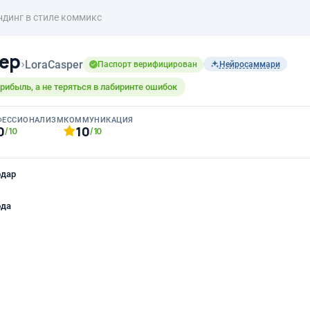
ндинг в стиле коммикс
ер
›
LoraCasper
Паспорт верифицирован
Нейросаммари
рибыль, а не теряться в лабиринте ошибок
ФЕССИОНАЛИЗМ
КОММУНИКАЦИЯ
0
10
/10
/10
одар
ода