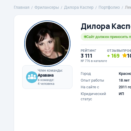
Главная
Фрилансеры
Дилора Каспер
Портфолио
Ле
Дилора Касп
Сайт должен приносить п
РЕЙТИНГ
ОТЗЫВЫ
ПРО
3 111
169
1
№ 776 в каталоге
Член команды:
Город
Красн
Аравана
в команде:
Опыт работы
18 лет
4 человека
На сайте с
2011 г
Юридический
ИП
статус