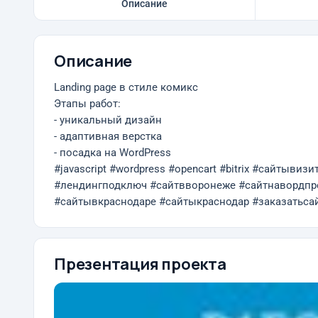
Описание
Описание
Landing page в стиле комикс
Этапы работ:
- уникальный дизайн
- адаптивная верстка
- посадка на WordPress
#javascript #wordpress #opencart #bitrix #сайты
#лендингподключ #сайтвворонеже #сайтнавордпр
#сайтывкраснодаре #сайтыкраснодар #заказатьс
Презентация проекта