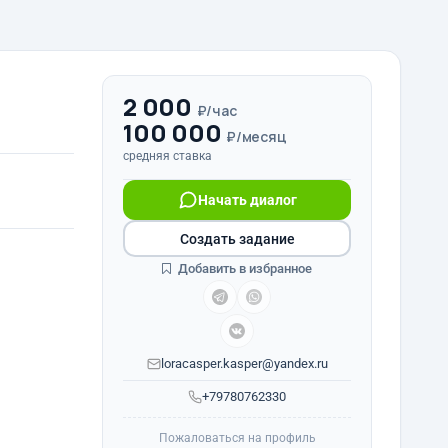
2 000
₽/час
100 000
₽/месяц
средняя ставка
Начать диалог
Создать задание
Добавить в избранное
loracasper.kasper@yandex.ru
+79780762330
Пожаловаться на профиль