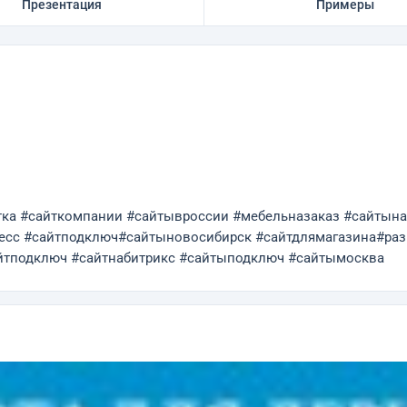
Презентация
Примеры
визитка #сайткомпании #сайтывроссии #мебельназаказ #сайты
есс #сайтподключ#сайтыновосибирск #сайтдлямагазина#раз
айтподключ #сайтнабитрикс #сайтыподключ #сайтымосква