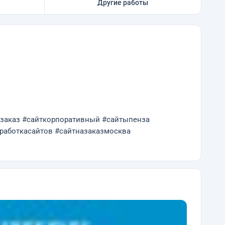
Другие работы
назаказ #сайткорпоративный #сайтыпенза
работкасайтов #сайтназаказмосква