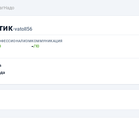
агНадо
тик
›
vatoll56
ОФЕССИОНАЛИЗМ
КОММУНИКАЦИЯ
-
0
/10
а
ода