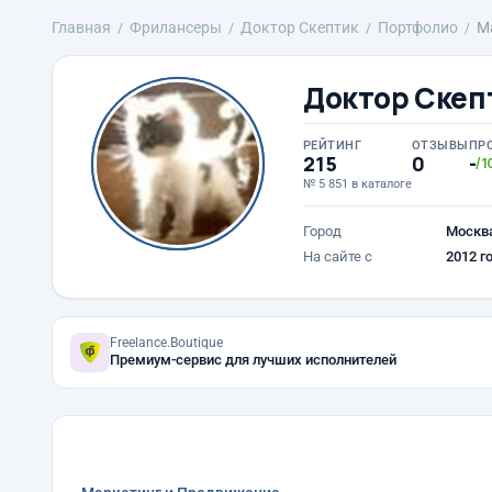
Главная
Фрилансеры
Доктор Скептик
Портфолио
М
Доктор Скеп
РЕЙТИНГ
ОТЗЫВЫ
ПР
215
0
-
/1
№ 5 851 в каталоге
Город
Москв
На сайте с
2012 г
Freelance.Boutique
Премиум-сервис для лучших исполнителей