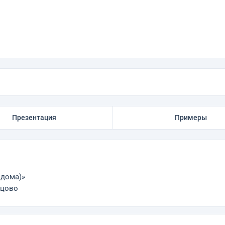
Презентация
Примеры
 дома)»
нцово