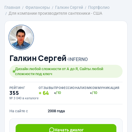
Главная
Фрилансеры
Галкин Сергей
Портфолио
Для компании производителя сантехники - США
Галкин Сергей
›
INFERNO
Дизайн любой сложности от А до Я, Сайты любой
сложности под ключ
РЕЙТИНГ
ОТЗЫВЫ
ПРОФЕССИОНАЛИЗМ
КОММУНИКАЦИЯ
355
64
-
-
/10
/10
№ 3 040 в каталоге
На сайте с
2008 года
Начать диалог