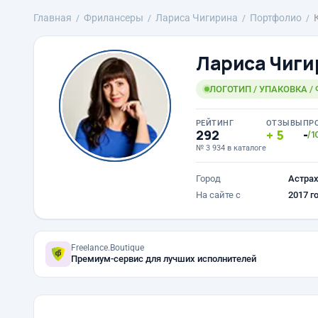
Главная
Фрилансеры
Лариса Чигирина
Портфолио
Лариса Чиги
ЛОГОТИП / УПАКОВКА 
РЕЙТИНГ
ОТЗЫВЫ
ПР
292
5
-
/1
№ 3 934 в каталоге
Город
Астра
На сайте с
2017 г
Freelance.Boutique
Премиум-сервис для лучших исполнителей