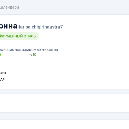
Календари
рина
›
larisa.chigirinaastra7
/ ФИРМЕННЫЙ СТИЛЬ
ОФЕССИОНАЛИЗМ
КОММУНИКАЦИЯ
-
0
/10
хань
ода