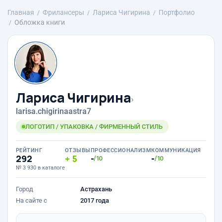
Главная
Фрилансеры
Лариса Чигирина
Портфолио
Обложка книги
Лариса Чигирина
›
larisa.chigirinaastra7
ЛОГОТИП / УПАКОВКА / ФИРМЕННЫЙ СТИЛЬ
РЕЙТИНГ
ОТЗЫВЫ
ПРОФЕССИОНАЛИЗМ
КОММУНИКАЦИЯ
292
5
-
-
/10
/10
№ 3 930 в каталоге
Город
Астрахань
На сайте с
2017 года