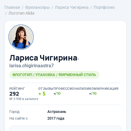
Главная
Фрилансеры
Лариса Чигирина
Портфолио
Логотип Alida
Лариса Чигирина
›
larisa.chigirinaastra7
ЛОГОТИП / УПАКОВКА / ФИРМЕННЫЙ СТИЛЬ
РЕЙТИНГ
ОТЗЫВЫ
ПРОФЕССИОНАЛИЗМ
КОММУНИКАЦИЯ
292
5
-
-
/10
/10
№ 3 938 в каталоге
Город
Астрахань
На сайте с
2017 года