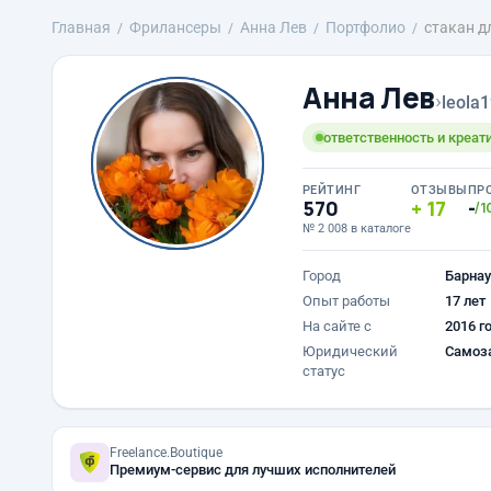
Главная
Фрилансеры
Анна Лев
Портфолио
стакан д
Анна Лев
›
leola
ответственность и креат
РЕЙТИНГ
ОТЗЫВЫ
ПР
570
17
-
/1
№ 2 008 в каталоге
Город
Барнау
Опыт работы
17 лет
На сайте с
2016 г
Юридический
Самоз
статус
Freelance.Boutique
Премиум-сервис для лучших исполнителей