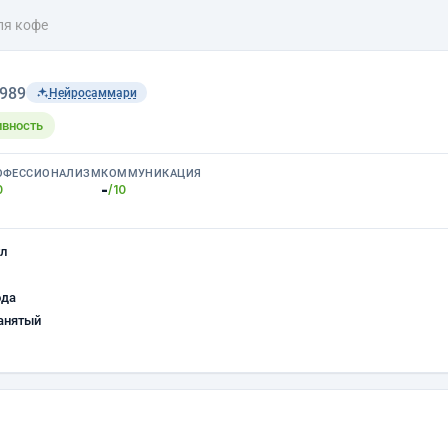
ля кофе
1989
Нейросаммари
ивность
ОФЕССИОНАЛИЗМ
КОММУНИКАЦИЯ
-
0
/10
л
ода
анятый