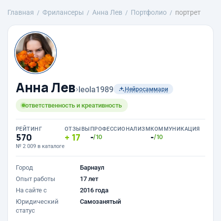
Главная
Фрилансеры
Анна Лев
Портфолио
портрет
Анна Лев
›
leola1989
Нейросаммари
ответственность и креативность
РЕЙТИНГ
ОТЗЫВЫ
ПРОФЕССИОНАЛИЗМ
КОММУНИКАЦИЯ
570
17
-
-
/10
/10
№ 2 009 в каталоге
Город
Барнаул
Опыт работы
17 лет
На сайте с
2016 года
Юридический
Самозанятый
статус