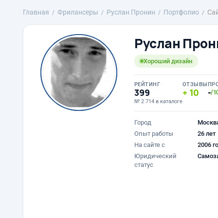
Главная
Фрилансеры
Руслан Пронин
Портфолио
Сай
Руслан Прон
Хороший дизайн
РЕЙТИНГ
ОТЗЫВЫ
ПР
399
10
-
/1
№ 2 714 в каталоге
Город
Москв
Опыт работы
26 лет
На сайте с
2006 г
Юридический
Самоз
статус