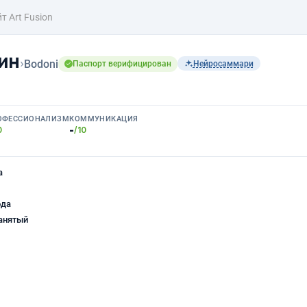
т Art Fusion
ин
›
Bodoni
Паспорт верифицирован
Нейросаммари
ОФЕССИОНАЛИЗМ
КОММУНИКАЦИЯ
-
0
/10
а
ода
анятый