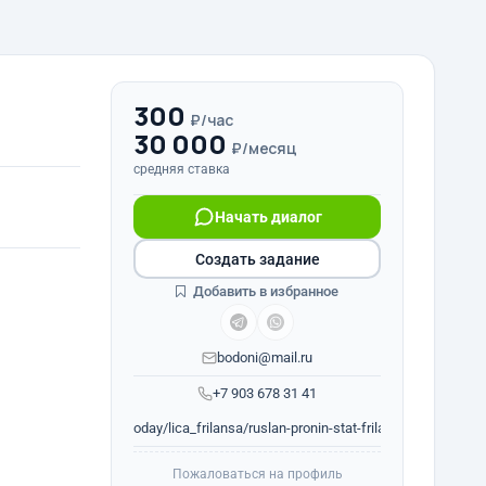
300
₽/час
30 000
₽/месяц
средняя ставка
Начать диалог
Создать задание
Добавить в избранное
bodoni@mail.ru
+7 903 678 31 41
freelance.today/lica_frilansa/ruslan-pronin-stat-frilanserom-eto...
Пожаловаться на профиль